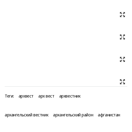
Теги:
архвест
арх вест
архвестник
архангельский вестник
архангельский район
афганистан