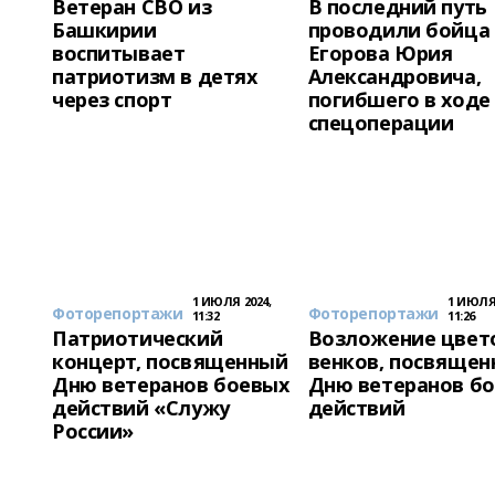
Ветеран СВО из
В последний путь
Башкирии
проводили бойца
воспитывает
Егорова Юрия
патриотизм в детях
Александровича,
через спорт
погибшего в ходе
спецоперации
1 ИЮЛЯ 2024,
1 ИЮЛЯ 
Фоторепортажи
Фоторепортажи
11:32
11:26
Патриотический
Возложение цвет
концерт, посвященный
венков, посвящен
Дню ветеранов боевых
Дню ветеранов б
действий «Служу
действий
России»