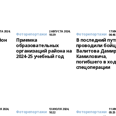
ТА 2024,
2 АВГУСТА 2024,
17 И
Фоторепортажи
Фоторепортажи
10:29
06:46
йон
Приемка
В последний пут
образовательных
проводили бойц
организаций района на
Валитова Дами
2024-25 учебный год
Камиловича,
погибшего в хо
спецоперации
 2024,
13 ИЮЛЯ 2024,
11 И
Фоторепортажи
Фоторепортажи
10:22
05:25