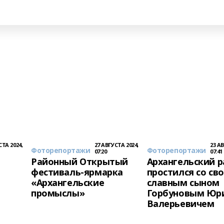
СТА 2024,
27 АВГУСТА 2024,
23 АВ
Фоторепортажи
Фоторепортажи
07:20
07:41
Районный Открытый
Архангельский 
фестиваль-ярмарка
простился со св
«Архангельские
славным сыном
промыслы»
Горбуновым Юр
Валерьевичем