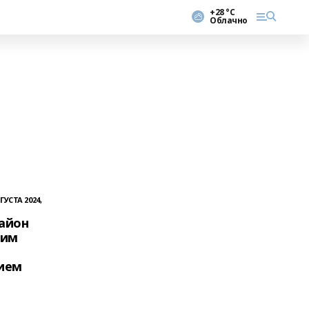
+28 °С
Облачно
ГУСТА 2024,
район
оим
ием