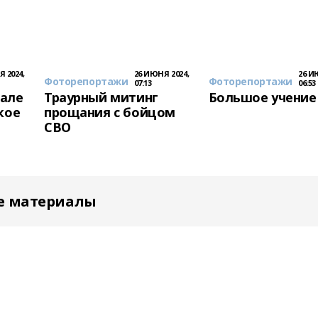
 2024,
26 ИЮНЯ 2024,
26 И
Фоторепортажи
Фоторепортажи
07:13
06:53
иале
Траурный митинг
Большое учение
кое
прощания с бойцом
СВО
е материалы