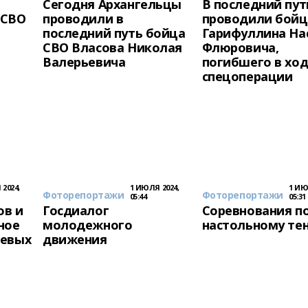
Сегодня Архангельцы
В последний пут
 СВО
проводили в
проводили бойц
последний путь бойца
Гарифуллина На
СВО Власова Николая
Флюровича,
Валерьевича
погибшего в хо
спецоперации
2024,
1 ИЮЛЯ 2024,
1 ИЮ
Фоторепортажи
Фоторепортажи
05:44
05:31
ов и
Госдиалог
Соревнования п
ное
молодежного
настольному те
оевых
движения