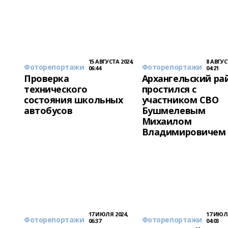
15 АВГУСТА 2024,
8 АВГУС
Фоторепортажи
Фоторепортажи
06:44
04:21
Проверка
Архангельский ра
технического
простился с
состояния школьных
участником СВО
автобусов
Бушмелевым
Михаилом
Владимировичем
17 ИЮЛЯ 2024,
17 ИЮЛЯ
Фоторепортажи
Фоторепортажи
06:37
04:03