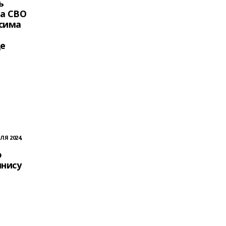
ь
а СВО
сима
де
ЛЯ 2024,
о
ннису