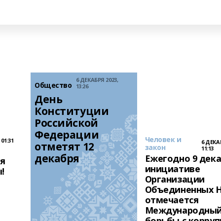
6 ДЕКАБРЯ 2023,
Общество
13:26
День 
Конституции 
Российской 
Федерации 
Человек и
 01:31
6 ДЕКА
отметят 12 
закон
11:13
декабря
Ежегодно 9 дека
ня
инициативе
!
Организации
Объединенных 
отмечается
Международный
борьбы с корру