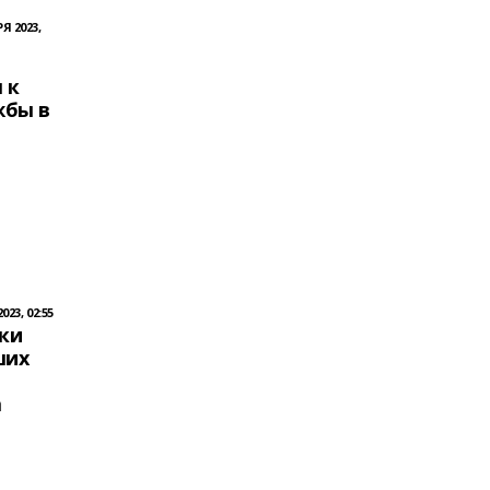
Я 2023,
 к
жбы в
23, 02:55
ки
ших
а