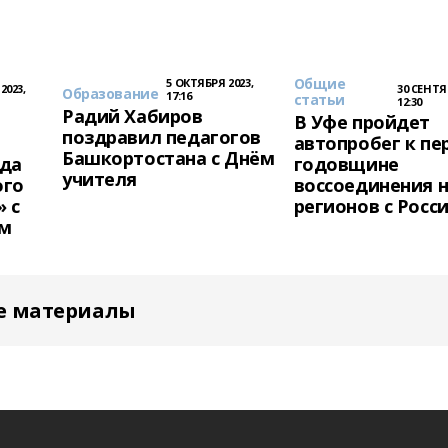
Общие
5 ОКТЯБРЯ 2023,
2023,
30 СЕНТЯ
Образование
17:16
статьи
12:30
Радий Хабиров
В Уфе пройдет
поздравил педагогов
автопробег к пе
Башкортостана с Днём
яда
годовщине
учителя
ого
воссоединения 
 с
регионов с Росс
ым
е материалы