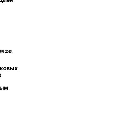
РЯ 2023,
тковых
х
ным