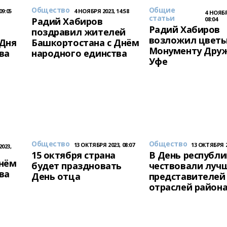
Общество
Общие
09:05
4 НОЯБРЯ 2023, 14:58
4 НОЯБР
статьи
Радий Хабиров
08:04
Радий Хабиров
поздравил жителей
возложил цветы
 Дня
Башкортостана с Днём
Монументу Дру
ва
народного единства
Уфе
Общество
Общество
13 ОКТЯБРЯ 2023, 08:07
13 ОКТЯБРЯ 20
023,
15 октября страна
В День республи
Днём
будет праздновать
чествовали луч
ва
День отца
представителей
отраслей район