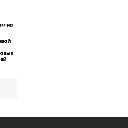
БРЯ 2023,
рвой
новых
ией