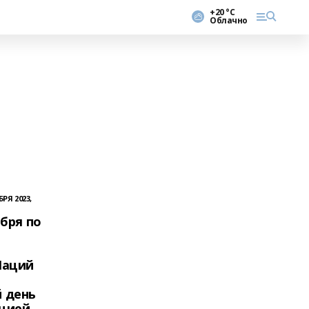
+20 °С
Облачно
БРЯ 2023,
бря по
Наций
 день
пцией