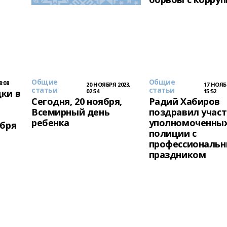
Общие
Общие
8:08
20 НОЯБРЯ 2023,
17 НОЯБ
статьи
статьи
ки в
02:54
15:52
Сегодня, 20 ноября,
Радий Хабиров
Всемирный день
поздравил учас
ребенка
уполномоченны
абря
полиции с
профессиональ
праздником