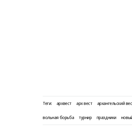
Теги:
архвест
арх вест
архангельский ве
вольная борьба
турнир
праздники
новы