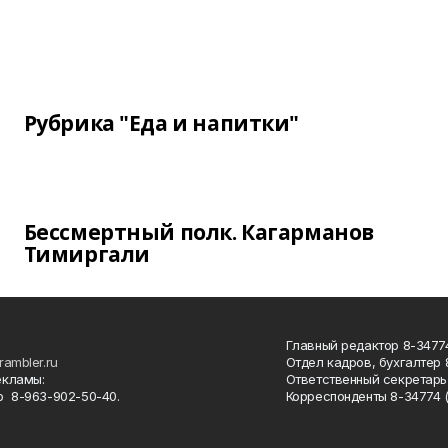
Рубрика "Еда и напитки"
Бессмертный полк. Кагарманов
Тимиргали
Главный редактор 8-34774
rambler.ru
Отдел кадров, бухгалтер
екламы:
Ответственный секретарь 
 8-963-902-50-40.
Корреспонденты 8-34774 (