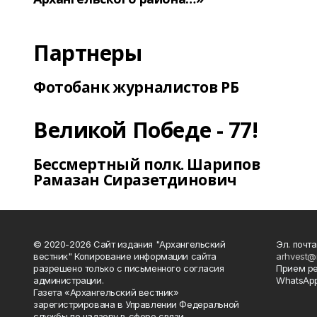
Партнеры
Фотобанк журналистов РБ
Великой Победе - 77!
Бессмертный полк. Шарипов
Рамазан Сиразетдинович
© 2020-2026 Сайт издания "Архангельский
Эл. почта
вестник" Копирование информации сайта
arhvest@
разрешено только с письменного согласия
Прием р
администрации.
WhatsApp
Газета «Архангельский вестник»
зарегистрирована в Управлении Федеральной
службы по надзору в сфере связи,