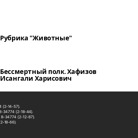
Рубрика "Животные"
Бессмертный полк. Хафизов
Исангали Харисович
 (2-14-57).
8-34774 (2-18-44).
8-34774 (2-12-87).
2-18-66).