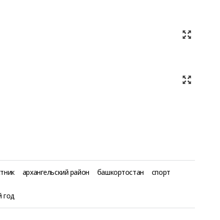
стник
архангельский район
башкортостан
спорт
й год