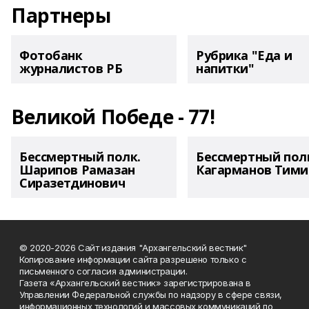
Партнеры
Фотобанк
Рубрика "Еда и
журналистов РБ
напитки"
Великой Победе - 77!
Бессмертный полк.
Бессмертный пол
Шарипов Рамазан
Кагарманов Тими
Сиразетдинович
© 2020-2026 Сайт издания "Архангельский вестник"
Копирование информации сайта разрешено только с
письменного согласия администрации.
Газета «Архангельский вестник» зарегистрирована в
Управлении Федеральной службы по надзору в сфере связи,
информационных технологий и массовых коммуникаций по