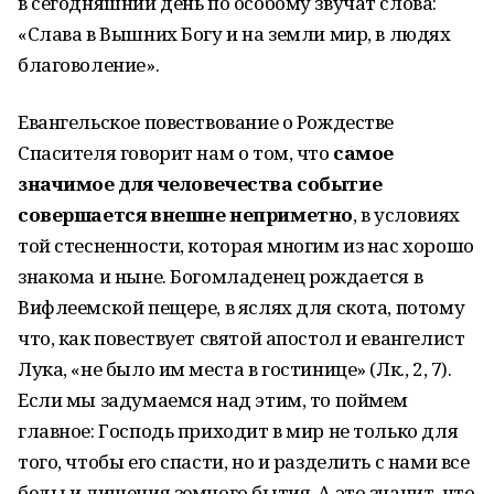
в сегодняшний день по особому звучат слова:
«Слава в Вышних Богу и на земли мир, в людях
благоволение».
Евангельское повествование о Рождестве
Спасителя говорит нам о том, что
самое
значимое для человечества событие
совершается внешне неприметно
, в условиях
той стесненности, которая многим из нас хорошо
знакома и ныне. Богомладенец рождается в
Вифлеемской пещере, в яслях для скота, потому
что, как повествует святой апостол и евангелист
Лука, «не было им места в гостинице» (Лк., 2, 7).
Если мы задумаемся над этим, то поймем
главное: Господь приходит в мир не только для
того, чтобы его спасти, но и разделить с нами все
беды и лишения земного бытия. А это значит, что