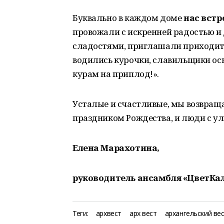
Буквально в каждом доме
нас встр
провожали с искренней радостью и
сладостями, приглашали приходить 
водились курочки, славильщики ос
курам на приплод!».
Усталые и счастливые, мы возвраща
праздником Рождества, и люди с у
Елена Марахотина,
руководитель ансамбля «ЦветКа
Теги:
архвест
арх вест
архангельский ве