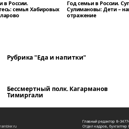
и в России.
Год семьи в России. Су
есь: семья Хабировых
Сулимановы: Дети – н
унларово
отражение
Рубрика "Еда и напитки"
Бессмертный полк. Кагарманов
Тимиргали
Главный редактор 8-34774
rambler.ru
Отдел кадров, бухгалтер