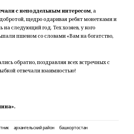
ечали с неподдельным интересом
, а
 добротой, щедро одаривая ребят монетками и
на следующий год. Тех хозяев, у кого
ыпали пшеном со словами «Вам на богатство,
лись обратно, поздравляя всех встречных с
лыбкой отвечали взаимностью!
лина».
стник
архангельский район
башкортостан