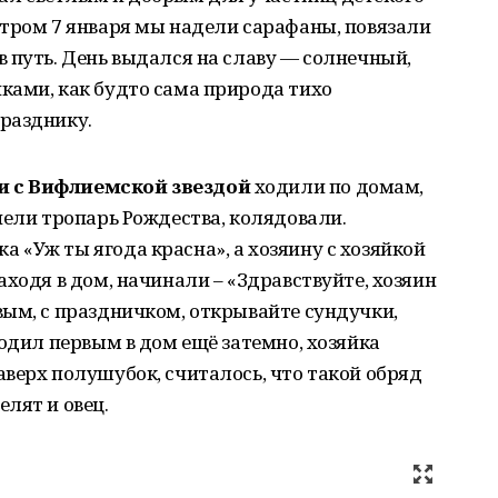
Утром 7 января мы надели сарафаны, повязали
 путь. День выдался на славу — солнечный,
ками, как будто сама природа тихо
разднику.
и с Вифлиемской звездой
ходили по домам,
пели тропарь Рождества, колядовали.
«Уж ты ягода красна», а хозяину с хозяйкой
аходя в дом, начинали – «Здравствуйте, хозяин
ым, с праздничком, открывайте сундучки,
ходил первым в дом ещё затемно, хозяйка
верх полушубок, считалось, что такой обряд
лят и овец.