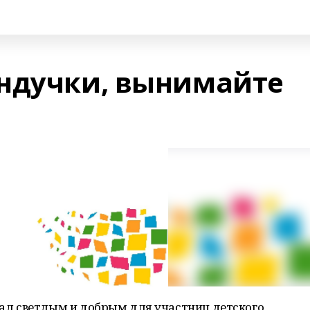
ндучки, вынимайте
ал светлым и добрым для участниц детского