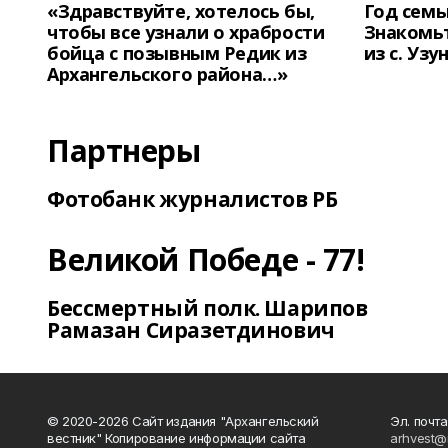
«Здравствуйте, хотелось бы,
Год семь
чтобы все узнали о храбрости
Знакомьт
бойца с позывным Редик из
из с. Уз
Архангельского района…»
Партнеры
Фотобанк журналистов РБ
Великой Победе - 77!
Бессмертный полк. Шарипов
Рамазан Сиразетдинович
© 2020-2026 Сайт издания "Архангельский
Эл. почта
вестник" Копирование информации сайта
arhvest@