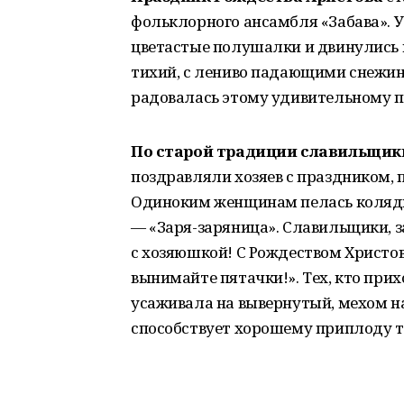
фольклорного ансамбля «Забава». 
цветастые полушалки и двинулись в
тихий, с лениво падающими снежин
радовалась этому удивительному п
По старой традиции славильщик
поздравляли хозяев с праздником, 
Одиноким женщинам пелась колядка 
— «Заря-заряница». Славильщики, з
с хозяюшкой! С Рождеством Христов
вынимайте пятачки!». Тех, кто при
усаживала на вывернутый, мехом на
способствует хорошему приплоду те