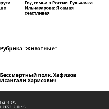
пруги
Год семьи в России. Гульчачка
аше
Ильназарова: Я самая
счастливая!
Рубрика "Животные"
Бессмертный полк. Хафизов
Исангали Харисович
 (2-14-57).
8-34774 (2-18-44).