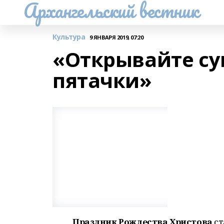
Архангельский вестник
Культура
9 ЯНВАРЯ 2019, 07:20
«Открывайте су
пятачки»
Праздник Рождества Христова
ст