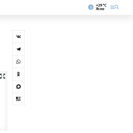
+29 °С
Ясно