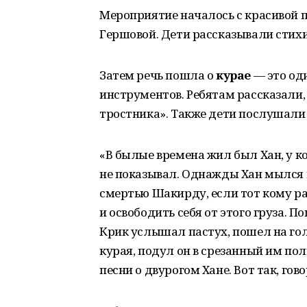
Мероприятие началось с красивой пе
Гершовой. Дети рассказывали стихи 
Затем речь пошла о
курае
— это од
инструментов. Ребятам рассказали, 
тростника». Также дети послушал
«В былые времена жил был Хан, у ко
не показывал. Однажды Хан мылся в
смертью Шакирду, если тот кому р
и освободить себя от этого груза. По
Крик услышал пастух, пошел на голо
курая, подул он в срезанный им по
песни о двурогом Хане. Вот так, гово