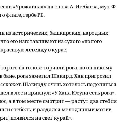
сни «Урожайная» на слова А. Игебаева, муз. Ф.
о флаге, гербе РБ.
ин из исторических, башкирских, народных
что его изготавливают из сухого «полого
и красивую
легенду
о курае:
торого на голове торчали рога, но он никому
 бане, рога заметил Шакирд. Хан пригрозил
асскажет. Шакирду очень хотелось поделиться
шел в лес и крикнул; «У Хана Юсупа есть рога».
с, а в том месте смотрит — растут два стебля
лный стебель, и раздался мелодичный мотив
рят, появился на свет курай».