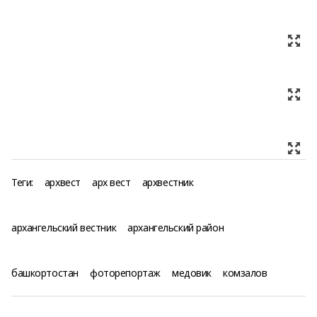
Теги:
архвест
арх вест
архвестник
архангельский вестник
архангельский район
башкортостан
фоторепортаж
медовик
комзалов