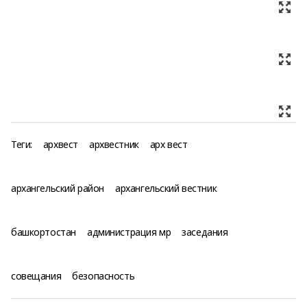
Теги:
архвест
архвестник
арх вест
архангельский район
архангельский вестник
башкортостан
администрация мр
заседания
совещания
безопасность