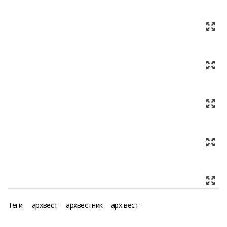
Теги:
архвест
архвестник
арх вест