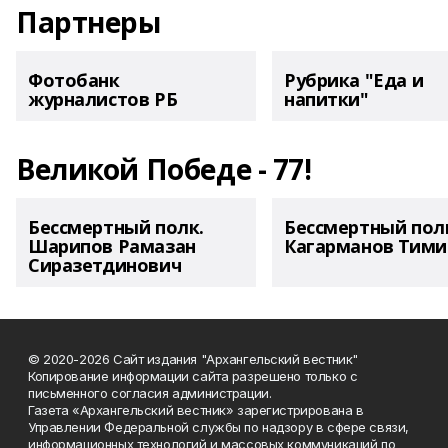
Партнеры
Фотобанк
Рубрика "Еда и
журналистов РБ
напитки"
Великой Победе - 77!
Бессмертный полк.
Бессмертный пол
Шарипов Рамазан
Кагарманов Тими
Сиразетдинович
© 2020-2026 Сайт издания "Архангельский вестник"
Копирование информации сайта разрешено только с
письменного согласия администрации.
Газета «Архангельский вестник» зарегистрирована в
Управлении Федеральной службы по надзору в сфере связи,
информационных технологий и массовых коммуникаций по