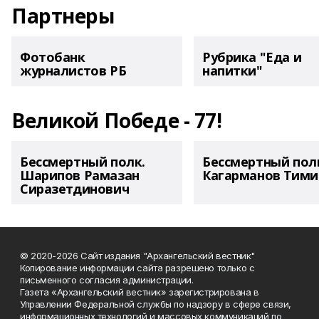
Партнеры
Фотобанк
Рубрика "Еда и
журналистов РБ
напитки"
Великой Победе - 77!
Бессмертный полк.
Бессмертный пол
Шарипов Рамазан
Кагарманов Тими
Сиразетдинович
© 2020-2026 Сайт издания "Архангельский вестник"
Копирование информации сайта разрешено только с
письменного согласия администрации.
Газета «Архангельский вестник» зарегистрирована в
Управлении Федеральной службы по надзору в сфере связи,
информационных технологий и массовых коммуникаций по