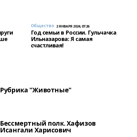
Общество
2 ЯНВАРЯ 2024, 07:26
пруги
Год семьи в России. Гульчачка
аше
Ильназарова: Я самая
счастливая!
Рубрика "Животные"
Бессмертный полк. Хафизов
Исангали Харисович