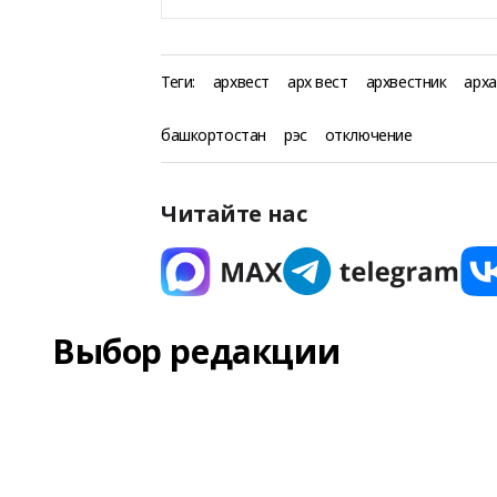
Теги:
архвест
арх вест
архвестник
арха
башкортостан
рэс
отключение
Читайте нас
Выбор редакции