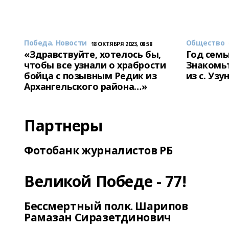
Победа. Новости
Общество
18 ОКТЯБРЯ 2023, 08:58
«Здравствуйте, хотелось бы,
Год семь
чтобы все узнали о храбрости
Знакомьт
бойца с позывным Редик из
из с. Уз
Архангельского района…»
Партнеры
Фотобанк журналистов РБ
Великой Победе - 77!
Бессмертный полк. Шарипов
Рамазан Сиразетдинович