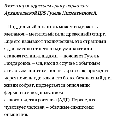
Этот вопрос адресуем врачу-наркологу
Архангельской ЦРБ Гузель Нигматьяновой.
─ Поддельный алкоголь может содержать
метанол
– метиловый (или древесный) спирт.
Еще его называют техническим, это страшный
яд, и именно от него люди умирают или
становятся инвалидами, ─ поясняет Гузель
Гайдаровна. ─ Он, как и в случае с обычным
этиловым спиртом, попав в кровоток, проходит
через печень, где, как и его более безопасный для
жизни собрат, подвергается окислению
ферментом под названием
алкогольдегидрогеназа (АДГ). Первое, что
чувствует человек, – обычные симптомы
опьянения.