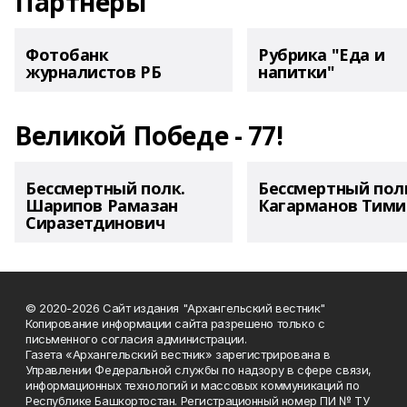
Партнеры
Фотобанк
Рубрика "Еда и
журналистов РБ
напитки"
Великой Победе - 77!
Бессмертный полк.
Бессмертный пол
Шарипов Рамазан
Кагарманов Тими
Сиразетдинович
© 2020-2026 Сайт издания "Архангельский вестник"
Копирование информации сайта разрешено только с
письменного согласия администрации.
Газета «Архангельский вестник» зарегистрирована в
Управлении Федеральной службы по надзору в сфере связи,
информационных технологий и массовых коммуникаций по
Республике Башкортостан. Регистрационный номер ПИ № ТУ