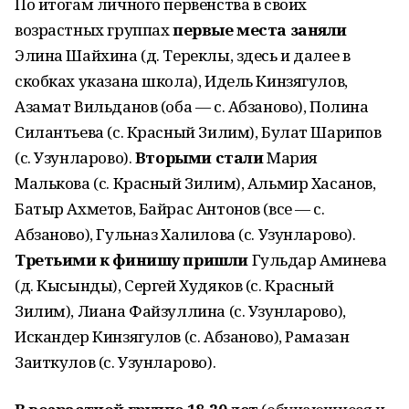
По итогам личного первенства в своих
возрастных группах
первые места заняли
Элина Шайхина (д. Тереклы, здесь и далее в
скобках указана школа), Идель Кинзягулов,
Азамат Вильданов (оба — с. Абзаново), Полина
Силантьева (с. Красный Зилим), Булат Шарипов
(с. Узунларово).
Вторыми стали
Мария
Малькова (с. Красный Зилим), Альмир Хасанов,
Батыр Ахметов, Байрас Антонов (все — с.
Абзаново), Гульназ Халилова (с. Узунларово).
Третьими к финишу пришли
Гульдар Аминева
(д. Кысынды), Сергей Худяков (с. Красный
Зилим), Лиана Файзуллина (с. Узунларово),
Искандер Кинзягулов (с. Абзаново), Рамазан
Заиткулов (с. Узунларово).