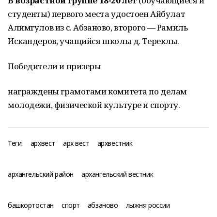
В возрастной группе 18-20 лет
(обучающиеся и
студенты) первого места удостоен Айбулат
Алимгулов из с. Абзаново, второго — Рамиль
Искандеров, учащийся школы д. Тереклы.
Победители и призеры
награждены грамотами комитета по делам
молодежи, физической культуре и спорту.
Теги:
архвест
арх вест
архвестник
архангельский район
архангельский вестник
башкортостан
спорт
абзаново
лыжня россии