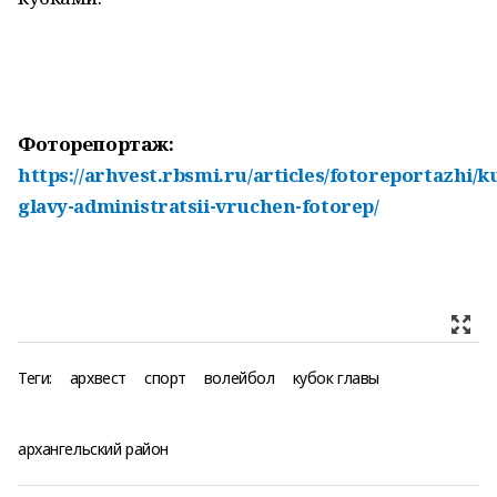
Фоторепортаж:
https://arhvest.rbsmi.ru/articles/fotoreportazhi/k
glavy-administratsii-vruchen-fotorep/
Теги:
архвест
спорт
волейбол
кубок главы
архангельский район