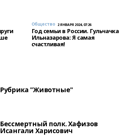
Общество
2 ЯНВАРЯ 2024, 07:26
пруги
Год семьи в России. Гульчачка
аше
Ильназарова: Я самая
счастливая!
Рубрика "Животные"
Бессмертный полк. Хафизов
Исангали Харисович