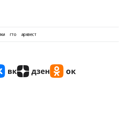
ики
гто
архвест