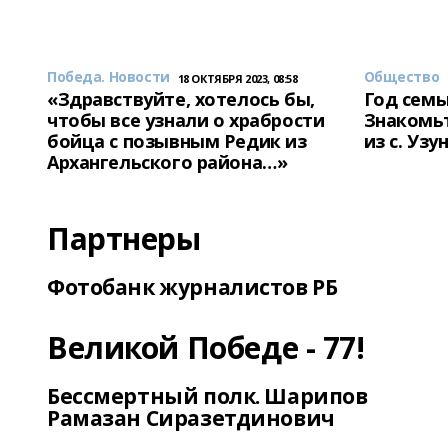
Победа. Новости
Общество
18 ОКТЯБРЯ 2023, 08:58
«Здравствуйте, хотелось бы,
Год семь
чтобы все узнали о храбрости
Знакомьт
бойца с позывным Редик из
из с. Уз
Архангельского района…»
Партнеры
Фотобанк журналистов РБ
Великой Победе - 77!
Бессмертный полк. Шарипов
Рамазан Сиразетдинович