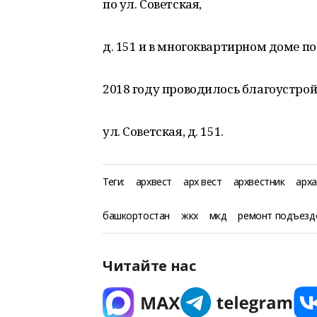
по ул. Советская,
д. 151 и в многоквартирном доме по у
2018 году проводилось благоустро
ул. Советская, д. 151.
Теги:
архвест
арх вест
архвестник
арха
башкортостан
жкх
мкд
ремонт подъезд
Читайте нас