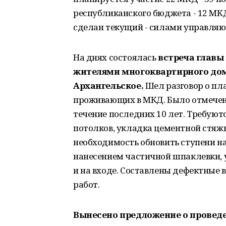
республиканского бюджета - 12 МКД 
сделан текущий - силами управля
На днях состоялась
встреча главы
жителями многоквартирного дома 
Архангельское.
Шел разговор о пл
проживающих в МКД. Было отмечено
течение последних 10 лет. Требуютс
потолков, укладка цементной стяжк
необходимость обновить ступени на
нанесением частичной шпаклевки, у
и на входе. Составлены дефектные 
работ.
Вынесено предложение о проведе