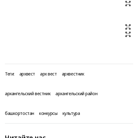
Теги:
архвест
арх вест
архвестник
архангельский вестник
архангельский район
башкортостан
конкурсы
культура
Читайте нас