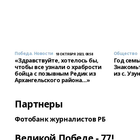
Победа. Новости
Общество
18 ОКТЯБРЯ 2023, 08:58
«Здравствуйте, хотелось бы,
Год семь
чтобы все узнали о храбрости
Знакомьт
бойца с позывным Редик из
из с. Уз
Архангельского района…»
Партнеры
Фотобанк журналистов РБ
Великой Победе - 77!