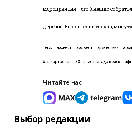
мероприятия – его бывшие собрать
деревне. Возложение венков, минут
Теги:
архвест
арх вест
архвестник
арха
башкортостан
30-летие вывода войск
афг
Читайте нас
Выбор редакции