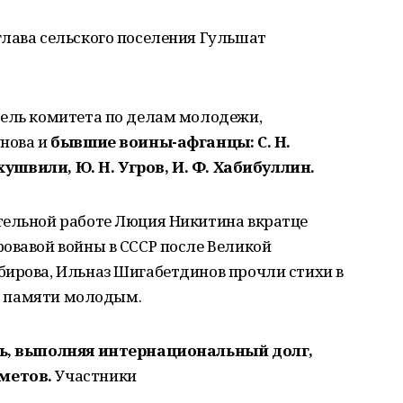
глава сельского поселения Гульшат
тель комитета по делам молодежи,
унова и
бывшие воины-афганцы: С. Н.
ухушвили, Ю. Н. Угров, И. Ф. Хабибуллин.
тельной работе Люция Никитина вкратце
овавой войны в СССР после Великой
бирова, Ильназ Шигабетдинов прочли стихи в
 в памяти молодым.
нь, выполняя интернациональный долг,
хметов.
Участники