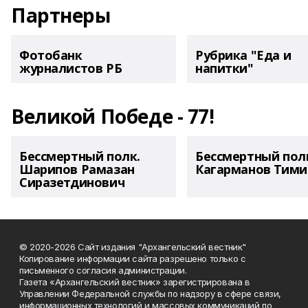
Партнеры
Фотобанк
Рубрика "Еда и
журналистов РБ
напитки"
Великой Победе - 77!
Бессмертный полк.
Бессмертный пол
Шарипов Рамазан
Кагарманов Тими
Сиразетдинович
© 2020-2026 Сайт издания "Архангельский вестник"
Копирование информации сайта разрешено только с
письменного согласия администрации.
Газета «Архангельский вестник» зарегистрирована в
Управлении Федеральной службы по надзору в сфере связи,
информационных технологий и массовых коммуникаций по