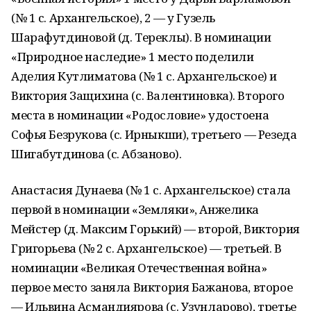
(№ 1 с. Архангельское), 2 — у Гузель
Шарафутдиновой (д. Тереклы). В номинации
«Природное наследие» 1 место поделили
Аделия Кутлиматова (№ 1 с. Архангельское) и
Виктория Защихина (с. Валентиновка). Второго
места в номинации «Родословие» удостоена
Софья Безрукова (с. Ирныкши), третьего — Резеда
Шигабутдинова (с. Абзаново).
Анастасия Дунаева (№ 1 с. Архангельское) стала
первой в номинации «Земляки», Анжелика
Мейстер (д. Максим Горький) — второй, Виктория
Григорьева (№ 2 с. Архангельское) — третьей. В
номинации «Великая Отечественная война»
первое место заняла Виктория Бажанова, второе
— Ильвина Асмандиярова (с. Узунларово), третье