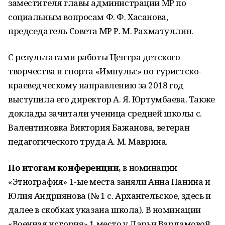
заместителя главы администрации МР по
социальным вопросам Ф. Ф. Хасанова,
председатель Совета МР Р. М. Рахматуллин.
С результатами работы Центра детского
творчества и спорта «Импульс» по туристско-
краеведческому направлению за 2018 год
выступила его директор А. Я. Юртумбаева. Также
доклады зачитали ученица средней школы с.
Валентиновка Виктория Бажанова, ветеран
педагогического труда А. М. Маврина.
По итогам конференции,
в номинации
«Этнография» 1-ые места заняли Анна Панина и
Юлия Андриянова (№ 1 с. Архангельское, здесь и
далее в скобках указана школа). В номинации
«Военная история» 1 место у Дарьи Варламовой