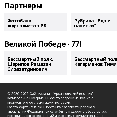
Партнеры
Фотобанк
Рубрика "Еда и
журналистов РБ
напитки"
Великой Победе - 77!
Бессмертный полк.
Бессмертный пол
Шарипов Рамазан
Кагарманов Тими
Сиразетдинович
© 2020-2026 Сайт издания "Архангельский вестник"
Копирование информации сайта разрешено только с
письменного согласия администрации.
Газета «Архангельский вестник» зарегистрирована в
Управлении Федеральной службы по надзору в сфере связи,
информационных технологий и массовых коммуникаций по