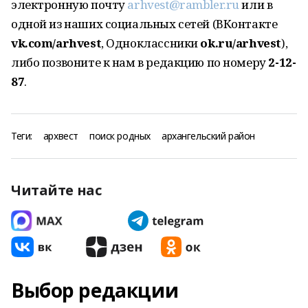
электронную почту
arhvest@rambler.ru
или в
одной из наших социальных сетей (ВКонтакте
vk.com/arhvest
, Одноклассники
ok.ru/arhvest
),
либо позвоните к нам в редакцию по номеру
2-12-
87
.
Теги:
архвест
поиск родных
архангельский район
Читайте нас
Выбор редакции