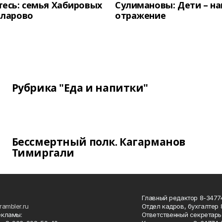
есь: семья Хабировых
Сулимановы: Дети – н
унларово
отражение
Рубрика "Еда и напитки"
Бессмертный полк. Кагарманов
Тимиргали
Главный редактор 8-34774
rambler.ru
Отдел кадров, бухгалтер
екламы:
Ответственный секретарь 