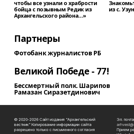
чтобы все узнали о храбрости
Знакомьт
бойца с позывным Редик из
из с. Уз
Архангельского района…»
Партнеры
Фотобанк журналистов РБ
Великой Победе - 77!
Бессмертный полк. Шарипов
Рамазан Сиразетдинович
© 2020-2026 Сайт издания "Архангельский
Эл. почта
вестник" Копирование информации сайта
arhvest@
разрешено только с письменного согласия
Прием р