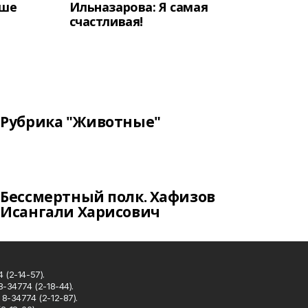
аше
Ильназарова: Я самая
счастливая!
Рубрика "Животные"
Бессмертный полк. Хафизов
Исангали Харисович
 (2-14-57).
8-34774 (2-18-44).
8-34774 (2-12-87).