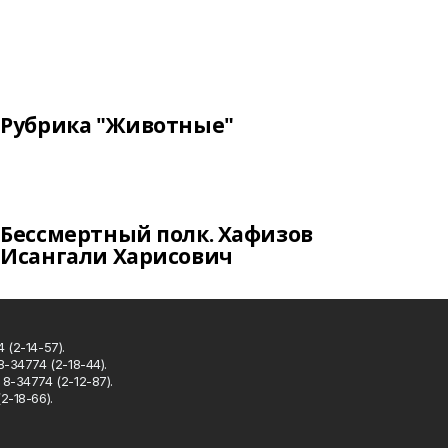
Рубрика "Животные"
Бессмертный полк. Хафизов
Исангали Харисович
 (2-14-57).
8-34774 (2-18-44).
8-34774 (2-12-87).
2-18-66).