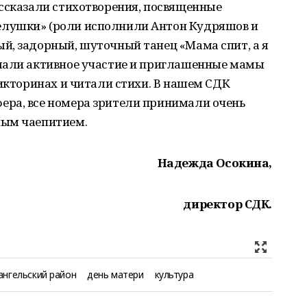
ассказали стихотворения, посвященные
лушки» (роли исполнили Антон Кудряшов и
й, задорный, шуточный танец «Мама спит, а я
мали активное участие и приглашенные мамы
викторинах и читали стихи. В нашем СДК
ра, все номера зрители принимали очень
ным чаепитием.
Надежда Осокина,
директор СДК.
ангельский район
день матери
культура