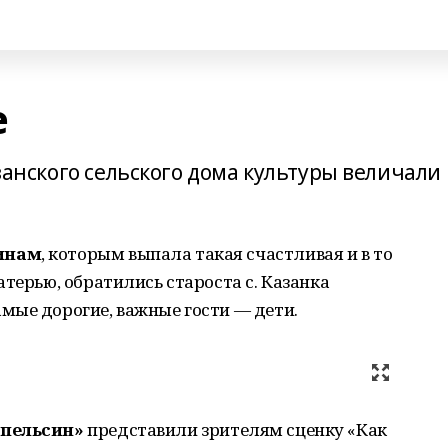
е
азанского сельского дома культуры величали
инам
, которым выпала такая счастливая и в то
терью, обратились староста с. Казанка
мые дорогие, важные гости — дети.
Апельсин»
представили зрителям сценку «Как