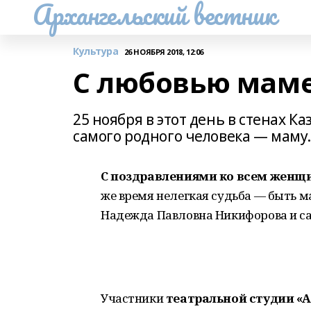
Архангельский вестник
Культура
26 НОЯБРЯ 2018, 12:06
С любовью мам
25 ноября в этот день в стенах К
самого родного человека — маму.
С поздравлениями ко всем женщ
же время нелегкая судьба — быть ма
Надежда Павловна Никифорова и са
Участники
театральной студии «