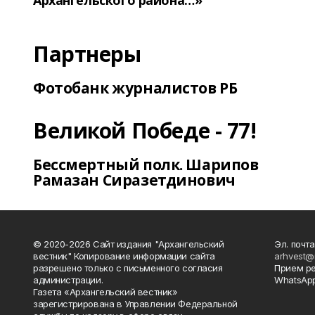
Архангельского района…»
Партнеры
Фотобанк журналистов РБ
Великой Победе - 77!
Бессмертный полк. Шарипов
Рамазан Сиразетдинович
© 2020-2026 Сайт издания "Архангельский
Эл. почта
вестник" Копирование информации сайта
arhvest@
разрешено только с письменного согласия
Прием р
администрации.
WhatsApp
Газета «Архангельский вестник»
зарегистрирована в Управлении Федеральной