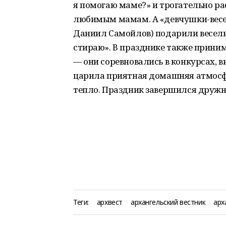
я помогаю маме?» и трогательно р
любимым мамам. А «девчушки-весе
Даниил Самойлов) подарили веселы
стираю». В празднике также прини
— они соревновались в конкурсах, 
царила приятная домашняя атмосфе
тепло. Праздник завершился друж
Теги:
архвест
архангельский вестник
арх