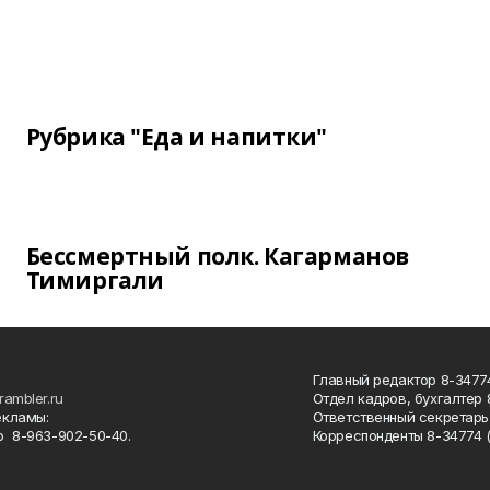
Рубрика "Еда и напитки"
Бессмертный полк. Кагарманов
Тимиргали
Главный редактор 8-34774
rambler.ru
Отдел кадров, бухгалтер
екламы:
Ответственный секретарь 
 8-963-902-50-40.
Корреспонденты 8-34774 (