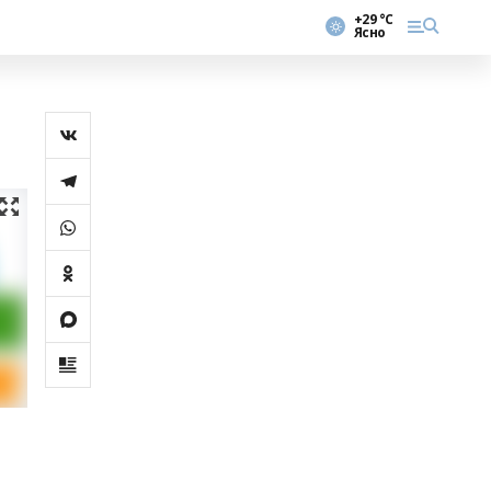
+29 °С
Ясно