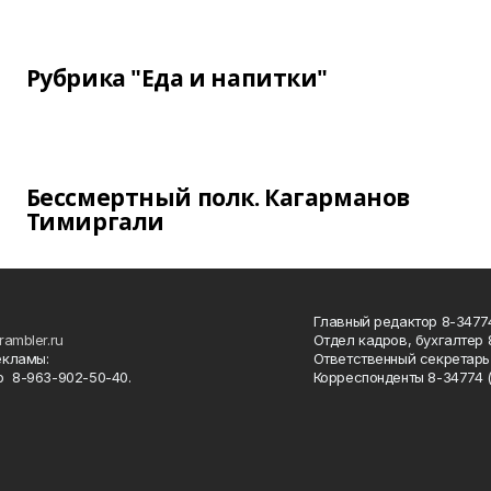
Рубрика "Еда и напитки"
Бессмертный полк. Кагарманов
Тимиргали
Главный редактор 8-34774
rambler.ru
Отдел кадров, бухгалтер
екламы:
Ответственный секретарь 
 8-963-902-50-40.
Корреспонденты 8-34774 (