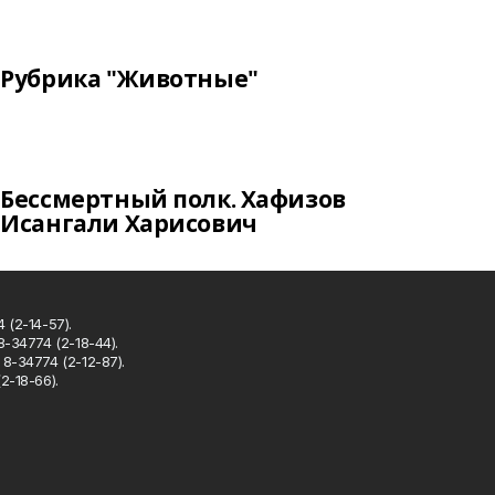
Рубрика "Животные"
Бессмертный полк. Хафизов
Исангали Харисович
 (2-14-57).
8-34774 (2-18-44).
8-34774 (2-12-87).
2-18-66).