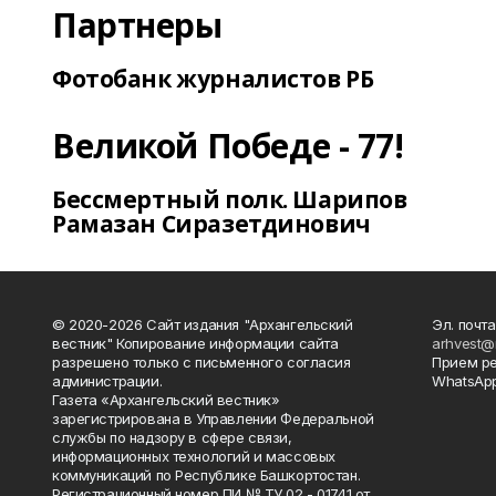
Партнеры
Фотобанк журналистов РБ
Великой Победе - 77!
Бессмертный полк. Шарипов
Рамазан Сиразетдинович
© 2020-2026 Сайт издания "Архангельский
Эл. почта
вестник" Копирование информации сайта
arhvest@
разрешено только с письменного согласия
Прием р
администрации.
WhatsApp
Газета «Архангельский вестник»
зарегистрирована в Управлении Федеральной
службы по надзору в сфере связи,
информационных технологий и массовых
коммуникаций по Республике Башкортостан.
Регистрационный номер ПИ № ТУ 02 - 01741 от