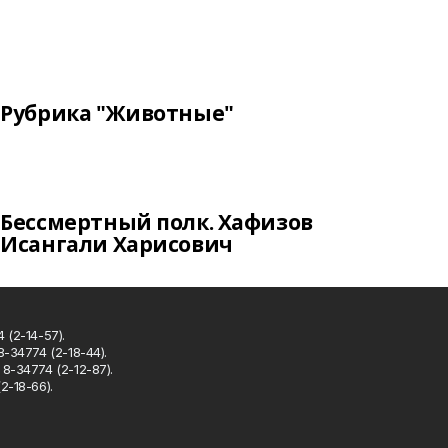
Рубрика "Животные"
Бессмертный полк. Хафизов
Исангали Харисович
 (2-14-57).
8-34774 (2-18-44).
8-34774 (2-12-87).
2-18-66).