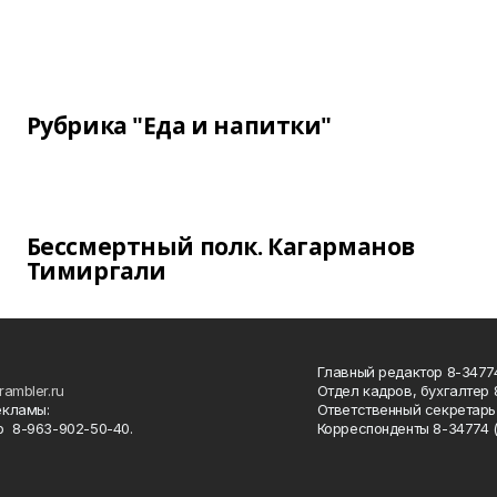
Рубрика "Еда и напитки"
Бессмертный полк. Кагарманов
Тимиргали
Главный редактор 8-34774
rambler.ru
Отдел кадров, бухгалтер
екламы:
Ответственный секретарь 
 8-963-902-50-40.
Корреспонденты 8-34774 (