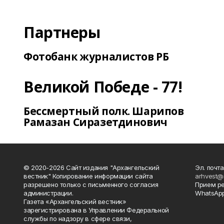
Партнеры
Фотобанк журналистов РБ
Великой Победе - 77!
Бессмертный полк. Шарипов
Рамазан Сиразетдинович
© 2020-2026 Сайт издания "Архангельский
Эл. почта
вестник" Копирование информации сайта
arhvest@
разрешено только с письменного согласия
Прием р
администрации.
WhatsApp
Газета «Архангельский вестник»
зарегистрирована в Управлении Федеральной
службы по надзору в сфере связи,