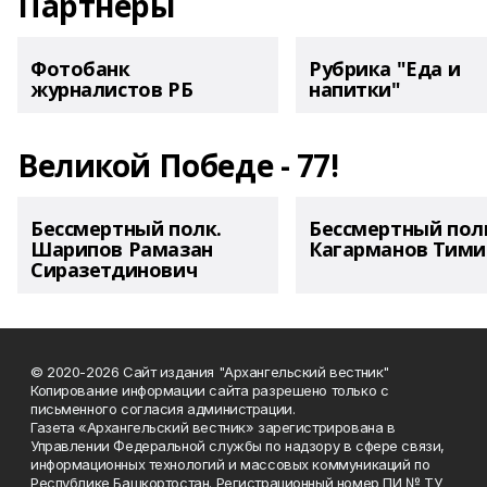
Партнеры
Фотобанк
Рубрика "Еда и
журналистов РБ
напитки"
Великой Победе - 77!
Бессмертный полк.
Бессмертный пол
Шарипов Рамазан
Кагарманов Тими
Сиразетдинович
© 2020-2026 Сайт издания "Архангельский вестник"
Копирование информации сайта разрешено только с
письменного согласия администрации.
Газета «Архангельский вестник» зарегистрирована в
Управлении Федеральной службы по надзору в сфере связи,
информационных технологий и массовых коммуникаций по
Республике Башкортостан. Регистрационный номер ПИ № ТУ