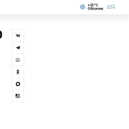
+23 °С
Облачно
0