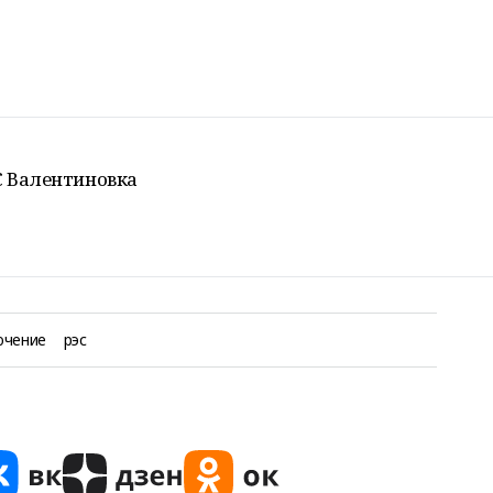
ПС Валентиновка
ючение
рэс