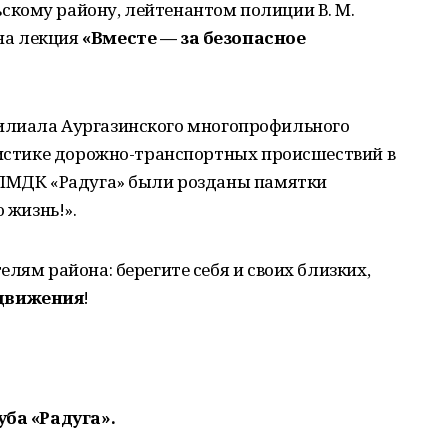
кому району, лейтенантом полиции В. М.
на лекция
«Вместе — за безопасное
лиала Аургазинского многопрофильного
атистике дорожно-транспортных происшествий в
РПМДК «Радуга» были розданы памятки
 жизнь!».
лям района: берегите себя и своих близких,
движения
!
уба «Радуга».