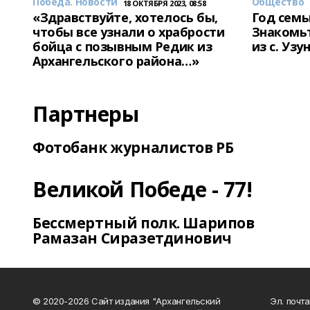
Победа. Новости
Общество
18 ОКТЯБРЯ 2023, 08:58
«Здравствуйте, хотелось бы,
Год семь
чтобы все узнали о храбрости
Знакомьт
бойца с позывным Редик из
из с. Уз
Архангельского района…»
Партнеры
Фотобанк журналистов РБ
Великой Победе - 77!
Бессмертный полк. Шарипов
Рамазан Сиразетдинович
© 2020-2026 Сайт издания "Архангельский
Эл. почта