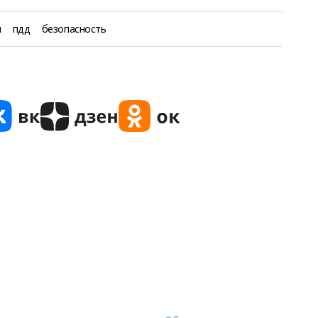
н
пдд
безопасность