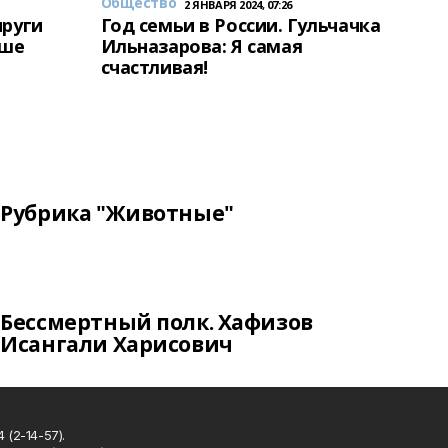
Общество
2 ЯНВАРЯ 2024, 07:26
пруги
Год семьи в России. Гульчачка
аше
Ильназарова: Я самая
счастливая!
Рубрика "Животные"
Бессмертный полк. Хафизов
Исангали Харисович
 (2-14-57).