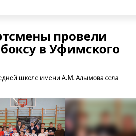
ртсмены провели
 боксу в Уфимского
редней школе имени А.М. Алымова села