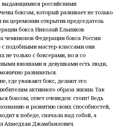
 с выдающимися российскими
чены боксом, который развивает не только
зал на церемонии открытия председатель
рации бокса Николай Ельников.
та чемпионов Федерации бокса России
о с подобными мастер-классами они
х не только с боксерами, но и со
чными юношами и девушками есть люди,
рмонично развиваться.
е, где уважают бокс, делают его
 любителям активного образа жизни. Так
ься боксом, ответ очевиден: стоит! Ведь
к познанию и развитию своих способностей,
одит к победе, сначала над собой, а
зал Ахмедхан Джамбаилович.