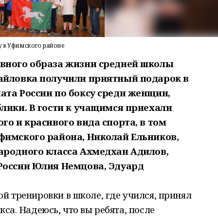
у в Уфимского районе
вного образа жизни средней школы
айловка получили приятный подарок в
ата России по боксу среди женщин,
лики. В гости к учащимся приехали
го и красивого вида спорта, в том
фимского района, Николай Ельников,
ародного класса Ахмедхан Адилов,
России Юлия Немцова, Эдуард
ой тренировки в школе, где учился, принял
са. Надеюсь, что вы ребята, после