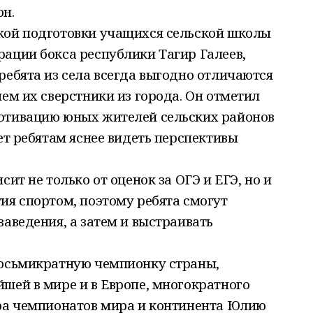
пион.
кой подготовки учащихся сельской школы
ации бокса республики Тагир Галеев,
ребята из села всегда выгодно отличаются
чем их сверстники из города. Он отметил
отивацию юных жителей сельских районов
ет ребятам яснее видеть перспективы
сит не только от оценок за ОГЭ и ЕГЭ, но и
ия спортом, поэтому ребята смогут
заведения, а затем и выстраивать
восьмикратную чемпионку страны,
шей в мире и в Европе, многократного
ера чемпионатов мира и континента Юлию