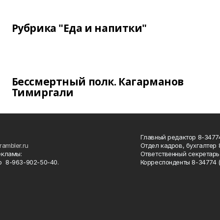
Рубрика "Еда и напитки"
Бессмертный полк. Кагарманов
Тимиргали
Главный редактор 8-34774
rambler.ru
Отдел кадров, бухгалтер
екламы:
Ответственный секретарь 
 8-963-902-50-40.
Корреспонденты 8-34774 (