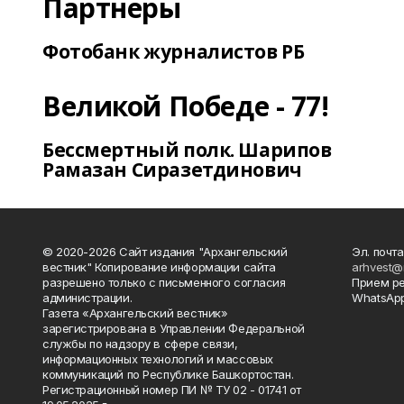
Партнеры
Фотобанк журналистов РБ
Великой Победе - 77!
Бессмертный полк. Шарипов
Рамазан Сиразетдинович
© 2020-2026 Сайт издания "Архангельский
Эл. почта
вестник" Копирование информации сайта
arhvest@
разрешено только с письменного согласия
Прием р
администрации.
WhatsApp
Газета «Архангельский вестник»
зарегистрирована в Управлении Федеральной
службы по надзору в сфере связи,
информационных технологий и массовых
коммуникаций по Республике Башкортостан.
Регистрационный номер ПИ № ТУ 02 - 01741 от