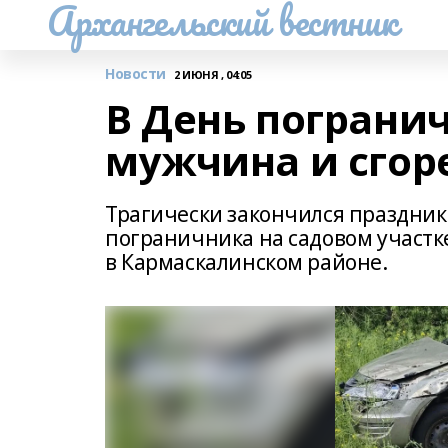
Архангельский вестник
Новости
2 ИЮНЯ , 04:05
В День пограни
мужчина и сгор
Трагически закончился праздни
пограничника на садовом участк
в Кармаскалинском районе.