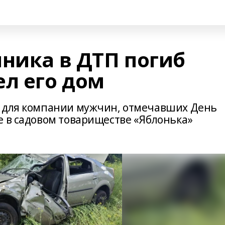
чника в ДТП погиб
ел его дом
к для компании мужчин, отмечавших День
е в садовом товариществе «Яблонька»