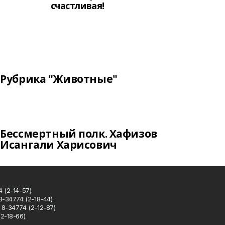
счастливая!
Рубрика "Животные"
Бессмертный полк. Хафизов
Исангали Харисович
 (2-14-57).
8-34774 (2-18-44).
8-34774 (2-12-87).
2-18-66).