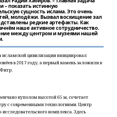
азал Радий Хабиров. – Главная задача
и – показать истинную
льскую сущность ислама. Это очень
тей, молодёжи. Вызвал восхищение зал
едставлены редкие артефакты. Как
начнём наше активное сотрудничество.
ение между центром и музеями нашей
м.
ра исламской цивилизации инициировал
иёев в 2017 году, а первый камень заложили в
-Фитр.
венчано куполом высотой 65 м, сочетает
уру с современными технологиями. Центр
-исследовательского комплекса. Здесь