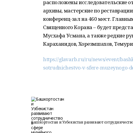
расположены исследовательские от
архивы, мастерские по реставрации
конференц-зал на 460 мест. Главн
Священного Корана – будет предст
Мусхафа Усмана, а также редкие р
Караханидов, Хорезмшахов, Темури
https://glavarb.ru/ru/news/event/bash
sotrudnichestvo-v-sfere-muzeynogo-de
Башкортостан и Узбекистан развивают сотрудничество 