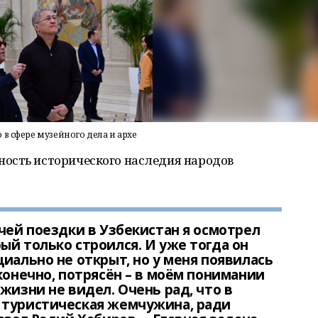
в сфере музейного дела и архе
ость исторического наследия народов
очей поездки в Узбекистан я осмотрел
ый только строился. И уже тогда он
иально не открыт, но у меня появилась
конечно, потрясён – в моём понимании
жизни не видел. Очень рад, что в
 туристическая жемчужина, ради