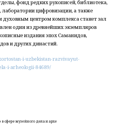
делы, фонд редких рукописей, библиотека,
, лаборатории цифровизации, а также
ым духовным центром комплекса станет зал
авлен один из древнейших экземпляров
укописные издания эпох Саманидов,
дов и других династий.
kortostan-i-uzbekistan-razvivayut-
la-i-arheologii-84689/
в сфере музейного дела и архе