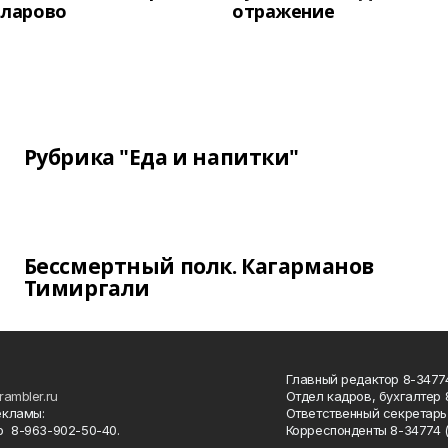
унларово
отражение
Рубрика "Еда и напитки"
Бессмертный полк. Кагарманов
Тимиргали
Главный редактор 8-34774
rambler.ru
Отдел кадров, бухгалтер
екламы:
Ответственный секретарь 
 8-963-902-50-40.
Корреспонденты 8-34774 (