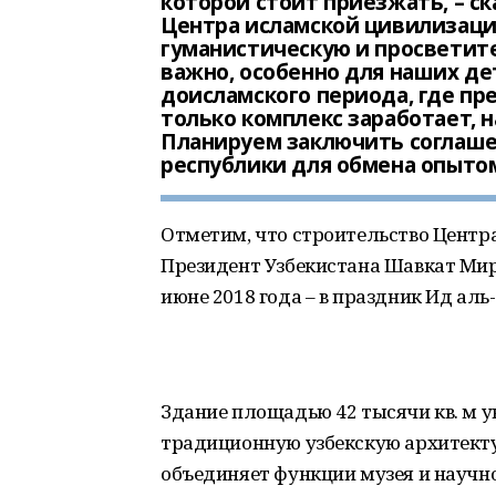
которой стоит приезжать, – ск
Центра исламской цивилизаци
гуманистическую и просветите
важно, особенно для наших де
доисламского периода, где пр
только комплекс заработает, 
Планируем заключить соглаш
республики для обмена опыто
Отметим, что строительство Цент
Президент Узбекистана Шавкат Мирз
июне 2018 года – в праздник Ид аль
Здание площадью 42 тысячи кв. м у
традиционную узбекскую архитект
объединяет функции музея и научно