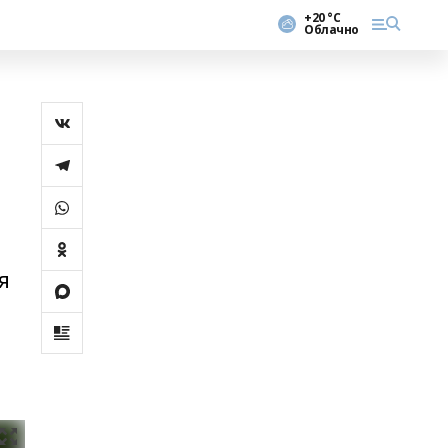
+20 °С
Облачно
я