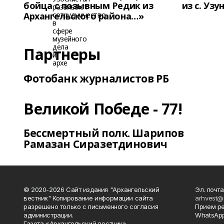
бойца с позывным Редик из
из с. Уз
Архангельского района…»
Партнеры
Фотобанк журналистов РБ
Великой Победе - 77!
Бессмертный полк. Шарипов
Рамазан Сиразетдинович
© 2020-2026 Сайт издания "Архангельский
Эл. почта
вестник" Копирование информации сайта
arhvest@
разрешено только с письменного согласия
Прием р
администрации.
WhatsApp
Газета «Архангельский вестник»