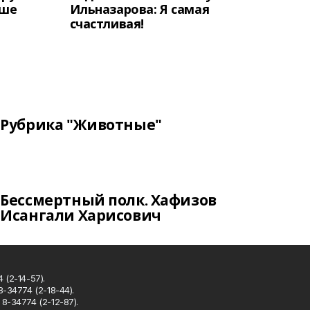
аше
Ильназарова: Я самая
счастливая!
Рубрика "Животные"
Бессмертный полк. Хафизов
Исангали Харисович
 (2-14-57).
8-34774 (2-18-44).
8-34774 (2-12-87).