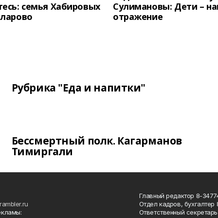
есь: семья Хабировых
Сулимановы: Дети – н
унларово
отражение
Рубрика "Еда и напитки"
Бессмертный полк. Кагарманов
Тимиргали
Главный редактор 8-34774
rambler.ru
Отдел кадров, бухгалтер
екламы:
Ответственный секретарь 