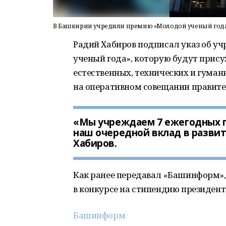
В Башкирии учредили премию «Молодой ученый год
Радий Хабиров подписал указ об 
ученый года», которую будут прису
естественных, технических и гуман
на оперативном совещании правител
«Мы учреждаем 7 ежегодных пр
наш очередной вклад в развит
Хабиров.
Как ранее передавал «Башинформ»
в конкурсе на стипендию президент
Башинформ