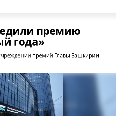
редили премию
ый года»
б учреждении премий Главы Башкирии