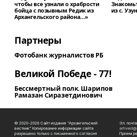
чтобы все узнали о храбрости
Знакомьт
бойца с позывным Редик из
из с. Уз
Архангельского района…»
Партнеры
Фотобанк журналистов РБ
Великой Победе - 77!
Бессмертный полк. Шарипов
Рамазан Сиразетдинович
© 2020-2026 Сайт издания "Архангельский
Эл. почта
вестник" Копирование информации сайта
arhvest@
разрешено только с письменного согласия
Прием р