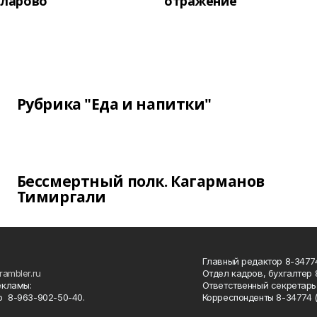
унларово
отражение
Рубрика "Еда и напитки"
Бессмертный полк. Кагарманов
Тимиргали
Главный редактор 8-34774
rambler.ru
Отдел кадров, бухгалтер
екламы:
Ответственный секретарь 
 8-963-902-50-40.
Корреспонденты 8-34774 (