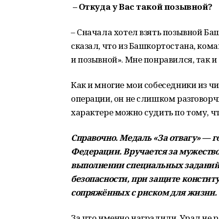
– Откуда у Вас такой позывной?
– Сначала хотел взять позывной Баш
сказал, что из Башкортостана, кома
и позывной». Мне понравился, так и
Как и многие мои собеседники из ч
операции, он не слишком разговорч
характере можно судить по тому, ч
Справочно. Медаль «За отвагу» — 
Федерации. Вручается за мужество 
выполнении специальных заданий 
безопасности, при защите констит
сопряжённых с риском для жизни.
За что именно наградили, Урал не р