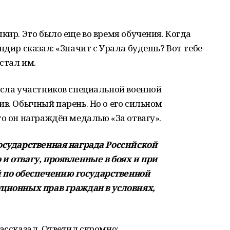
кир. Это было еще во время обучения. Когда
ндир сказал: «Значит с Урала будешь? Вот тебе
 стал им.
исла участников специальной военной
ив. Обычный парень. Но о его сильном
то он награждён медалью «За отвагу».
государственная награда Российской
и отвагу, проявленные в боях и при
по обеспечению государственной
уционных прав граждан в условиях,
ассказал. Ответил скромно: