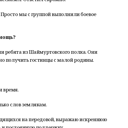
. Просто мы с группой выполнили боевое
омощь?
ли ребята из Шаймуртовского полка. Они
но получить гостинцы с малой родины.
и время.
ько слов землякам.
ходящихся на передовой, выражаю искреннюю
 и постоянную поддержку.