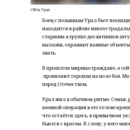
СВОи. Урал
Боец с позывным Урал бьет неонацис
находится в районе многострадаль
старшим в группе десантников-шт
вылазки, охраняют важные объекты, 
знать.
В прошлом мирные граждане, а сей
проявляют героизм на поле боя. Мо
перед Отечеством.
Урал жил в обычном ритме. Семья, 
военной операции в его голове креп
что остаётся здесь, в привычном укл
бьются с врагом. К слову, у него мн