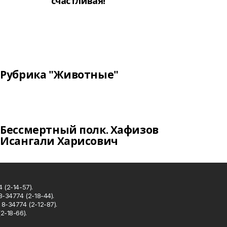
счастливая!
Рубрика "Животные"
Бессмертный полк. Хафизов
Исангали Харисович
 (2-14-57).
8-34774 (2-18-44).
8-34774 (2-12-87).
2-18-66).