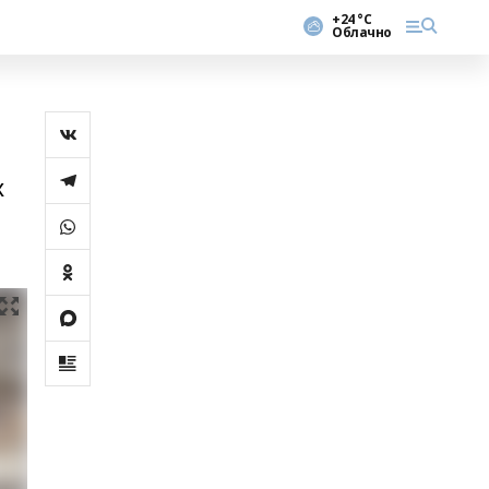
+24 °С
Облачно
х