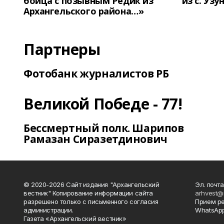
бойца с позывным Редик из
из с. Уз
Архангельского района…»
Партнеры
Фотобанк журналистов РБ
Великой Победе - 77!
Бессмертный полк. Шарипов
Рамазан Сиразетдинович
© 2020-2026 Сайт издания "Архангельский
Эл. почта
вестник" Копирование информации сайта
arhvest@
разрешено только с письменного согласия
Прием р
администрации.
WhatsApp
Газета «Архангельский вестник»