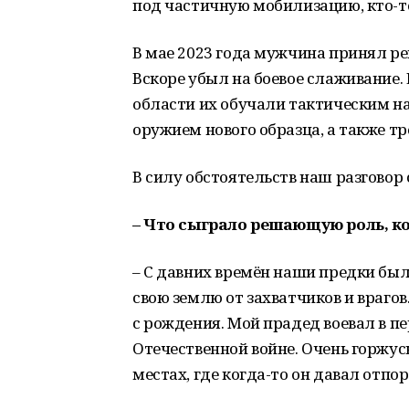
под частичную мобилизацию, кто-т
В мае 2023 года мужчина принял р
Вскоре убыл на боевое слаживание.
области их обучали тактическим н
оружием нового образца, а также т
В силу обстоятельств наш разговор 
– Что сыграло решающую роль, к
– С давних времён наши предки был
свою землю от захватчиков и врагов
с рождения. Мой прадед воевал в пе
Отечественной войне. Очень горжусь
местах, где когда-то он давал отпо