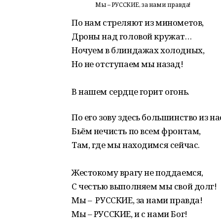
Мы – РУССКИЕ, за нами правда!
По нам стреляют из минометов,
Дроны над головой кружат…
Ночуем в блиндажах холодных,
Но не отступаем мы назад!
В нашем сердце горит огонь.
По его зову здесь большинство из на
Бьём нечисть по всем фронтам,
Там, где мы находимся сейчас.
Жестокому врагу не поддаемся,
С честью выполняем мы свой долг!
Мы – РУССКИЕ, за нами правда!
Мы – РУССКИЕ, и с нами Бог!