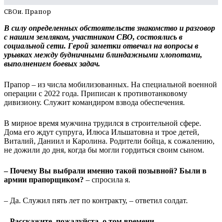
СВОи. Прапор
В силу определенных обстоятельств знакомство и разговор
с нашим земляком, участником СВО, состоялись в
социальной сети. Герой заметки отвечал на вопросы в
урывках между будничными блиндажными хлопотами,
выполнением боевых задач.
Прапор – из числа мобилизованных. На специальной военной
операции с 2022 года. Приписан к противотанковому
дивизиону. Служит командиром взвода обеспечения.
В мирное время мужчина трудился в строительной сфере.
Дома его ждут супруга, Илюса Ильшатовна и трое детей,
Виталий, Даниил и Каролина. Родители бойца, к сожалению,
не дожили до дня, когда бы могли гордиться своим сыном.
– Почему Вы выбрали именно такой позывной? Были в
армии прапорщиком?
– спросила я.
– Да. Служил пять лет по контракту, – ответил солдат.
– Расскажите, пожалуйста, о том времени.