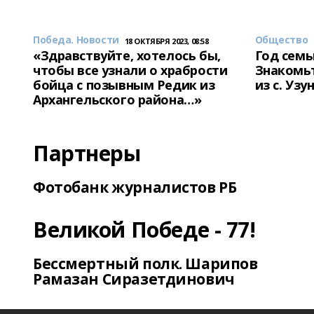
Победа. Новости
Общество
18 ОКТЯБРЯ 2023, 08:58
«Здравствуйте, хотелось бы,
Год семь
чтобы все узнали о храбрости
Знакомьт
бойца с позывным Редик из
из с. Уз
Архангельского района…»
Партнеры
Фотобанк журналистов РБ
Великой Победе - 77!
Бессмертный полк. Шарипов
Рамазан Сиразетдинович