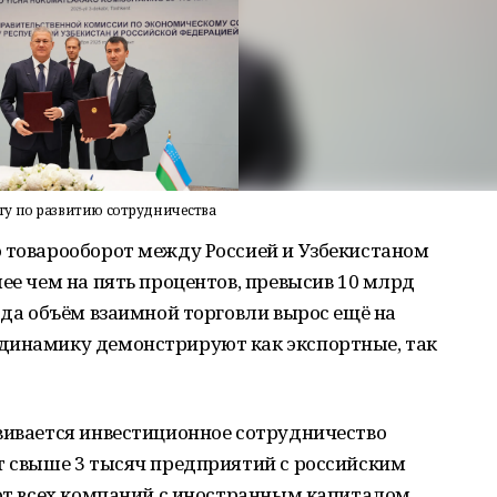
у по развитию сотрудничества
о товарооборот между Россией и Узбекистаном
ее чем на пять процентов, превысив 10 млрд
года объём взаимной торговли вырос ещё на
динамику демонстрируют как экспортные, так
вивается инвестиционное сотрудничество
т свыше 3 тысяч предприятий с российским
 от всех компаний с иностранным капиталом,