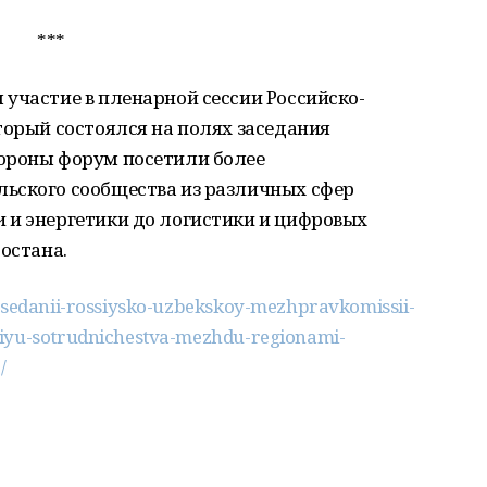
***
участие в пленарной сессии Российско-
торый состоялся на полях заседания
ороны форум посетили более
ьского сообщества из различных сфер
 и энергетики до логистики и цифровых
остана.
zasedanii-rossiysko-uzbekskoy-mezhpravkomissii-
tiyu-sotrudnichestva-mezhdu-regionami-
/