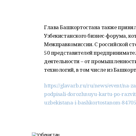
Глава Башкортостана также принял 
Узбекистанского бизнес-форума, ко
Межправкомиссии. С российской ст
50 представителей предпринимател
деятельности – от промышленности
технологий, в том числе из Башкорт
https://glavarb.ru/ru/news/event/na-
podpisali-dorozhnuyu-kartu-po-razvi
uzbekistana-i-bashkortostanom-84705