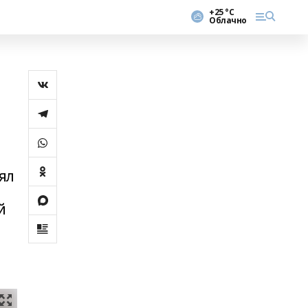
+25 °С
Облачно
ял
й