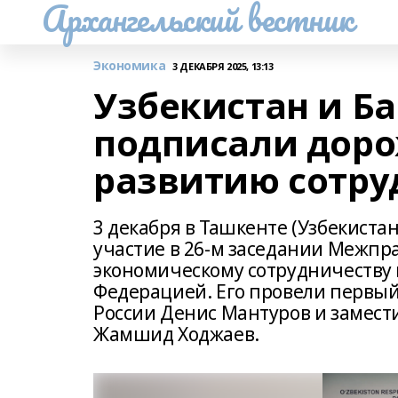
Архангельский вестник
Экономика
3 ДЕКАБРЯ 2025, 13:13
Узбекистан и Б
подписали доро
развитию сотру
3 декабря в Ташкенте (Узбекиста
участие в 26-м заседании Межпр
экономическому сотрудничеству 
Федерацией. Его провели первый
России Денис Мантуров и замест
Жамшид Ходжаев.