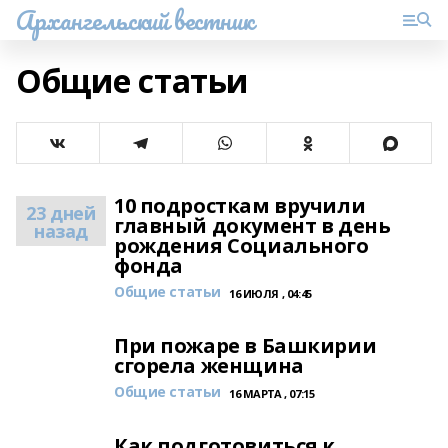
Архангельский вестник
Общие статьи
10 подросткам вручили
23 дней
главный документ в день
назад
рождения Социального
фонда
Общие статьи
16 ИЮЛЯ , 04:45
При пожаре в Башкирии
сгорела женщина
Общие статьи
16 МАРТА , 07:15
Как подготовиться к