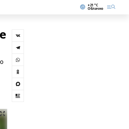
+21 °С
Облачно
е
ло