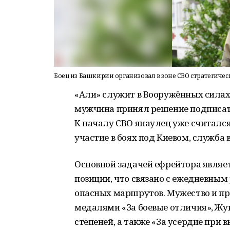
Боец из Башкирии организовал в зоне СВО стратегиче
«Али» служит в Вооружённых силах 
мужчина принял решение подписат
К началу СВО янаулец уже считалс
участие в боях под Киевом, служба 
Основной задачей ефрейтора являет
позиции, что связано с ежедневным
опасных маршрутов. Мужество и п
медалями «За боевые отличия», Жуко
степеней, а также «За усердие при