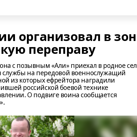
ии организовал в зон
скую переправу
она с позывным «Али» приехал в родное се
мя службы на передовой военнослужащий
ной из которых ефрейтора наградили
лившей российской боевой технике
влении. О подвиге воина сообщается
».