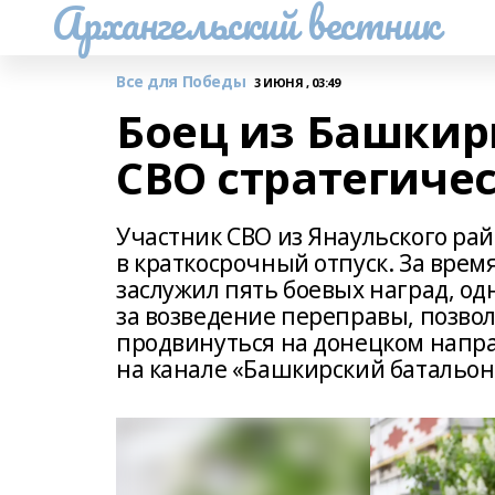
Архангельский вестник
Все для Победы
3 ИЮНЯ , 03:49
Боец из Башкир
СВО стратегиче
Участник СВО из Янаульского рай
в краткосрочный отпуск. За вре
заслужил пять боевых наград, од
за возведение переправы, позво
продвинуться на донецком напра
на канале «Башкирский батальон