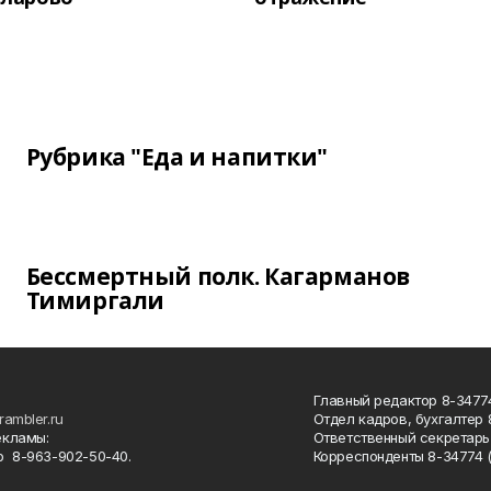
Рубрика "Еда и напитки"
Бессмертный полк. Кагарманов
Тимиргали
Главный редактор 8-34774
rambler.ru
Отдел кадров, бухгалтер
екламы:
Ответственный секретарь 
 8-963-902-50-40.
Корреспонденты 8-34774 (