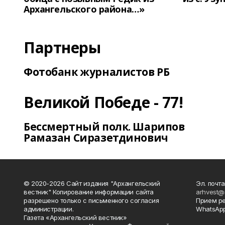
Архангельского района…»
Партнеры
Фотобанк журналистов РБ
Великой Победе - 77!
Бессмертный полк. Шарипов
Рамазан Сиразетдинович
© 2020-2026 Сайт издания "Архангельский
Эл. почта
вестник" Копирование информации сайта
arhvest@
разрешено только с письменного согласия
Прием р
администрации.
WhatsApp
Газета «Архангельский вестник»