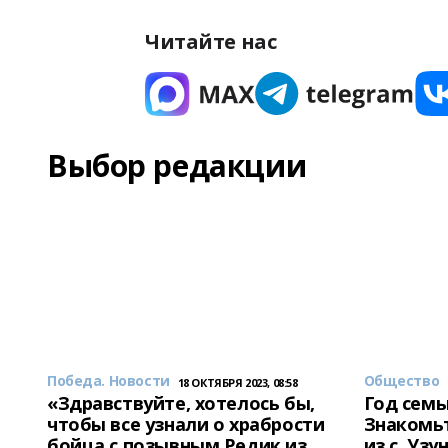
Читайте нас
Выбор редакции
Победа. Новости
Общество
18 ОКТЯБРЯ 2023, 08:58
«Здравствуйте, хотелось бы,
Год семь
чтобы все узнали о храбрости
Знакомьт
бойца с позывным Редик из
из с. Уз