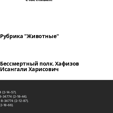
Рубрика "Животные"
Бессмертный полк. Хафизов
Исангали Харисович
 (2-14-57).
8-34774 (2-18-44).
8-34774 (2-12-87).
2-18-66).