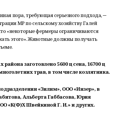
енная пора, требующая серьезного подхода, ─
трации МР по сельскому хозяйству Галей
 что «некоторые фермеры ограничиваются
скать этого». Животные должны получать
ъеме.
 района заготовлено 5600 ц сена, 16700 ц
многолетних трав, в том числе козлятника.
одразделении «Зилим», ООО «Инзер», в
абитова, Альберта Габбасова, Юрия
ОО «К(Ф)Х Швейкиной Г. И.» и других.