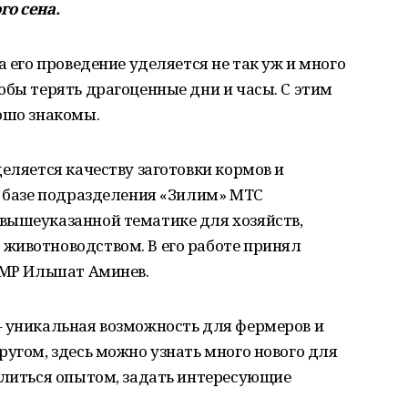
го сена.
а его проведение уделяется не так уж и много
обы терять драгоценные дни и часы. С этим
ошо знакомы.
деляется качеству заготовки кормов и
а базе подразделения «Зилим» МТС
вышеуказанной тематике для хозяйств,
животноводством. В его работе принял
 МР Ильшат Аминев.
– уникальная возможность для фермеров и
ругом, здесь можно узнать много нового для
елиться опытом, задать интересующие