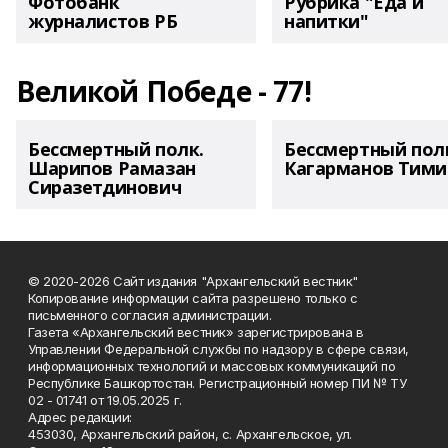
Фотобанк
Рубрика "Еда и
журналистов РБ
напитки"
Великой Победе - 77!
Бессмертный полк.
Бессмертный пол
Шарипов Рамазан
Кагарманов Тими
Сиразетдинович
© 2020-2026 Сайт издания "Архангельский вестник"
Копирование информации сайта разрешено только с
письменного согласия администрации.
Газета «Архангельский вестник» зарегистрирована в
Управлении Федеральной службы по надзору в сфере связи,
информационных технологий и массовых коммуникаций по
Республике Башкортостан. Регистрационный номер ПИ № ТУ
02 - 01741 от 19.05.2025 г.
Адрес редакции:
453030, Архангельский район, с. Архангельское, ул.