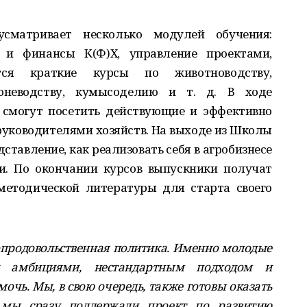
сматривает несколько модулей обучения:
а и финансы К(Ф)Х, управление проектами,
тся краткие курсы по животноводству,
 коневодству, кумысоделию и т. д. В ходе
 смогут посетить действующие и эффективно
руководителями хозяйств. На выходе из Школы
ставление, как реализовать себя в агробизнесе
ли. По окончании курсов выпускники получат
методической литературы для старта своего
опродовольственная политика. Именно молодые
 амбициями, нестандартным подходом и
очь. Мы, в свою очередь, также готовы оказать
мы сразу поддержали проект по развитию