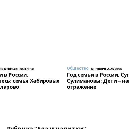
Общество
15 ФЕВРАЛЯ 2024, 11:33
6 ЯНВАРЯ 2024, 08:05
и в России.
Год семьи в России. Су
есь: семья Хабировых
Сулимановы: Дети – н
унларово
отражение
Рубрика "Еда и напитки"