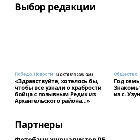
Выбор редакции
Победа. Новости
Общество
18 ОКТЯБРЯ 2023, 08:58
«Здравствуйте, хотелось бы,
Год семь
чтобы все узнали о храбрости
Знакомьт
бойца с позывным Редик из
из с. Уз
Архангельского района…»
Партнеры
Фотобанк журналистов РБ