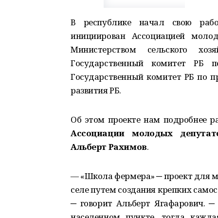
В республике начал свою раб
инициирован Ассоциацией молод
Министерством сельского хоз
Государственный комитет РБ п
Государственный комитет РБ по п
развития РБ.
Об этом проекте нам подробнее р
Ассоциации молодых депутат
Альберт Рахимов
.
— «Школа фермера» ─ проект для м
селе путем создания крепких само
─ говорит Альберт Ягафарович. ─
населенном пункте, тогда кажда