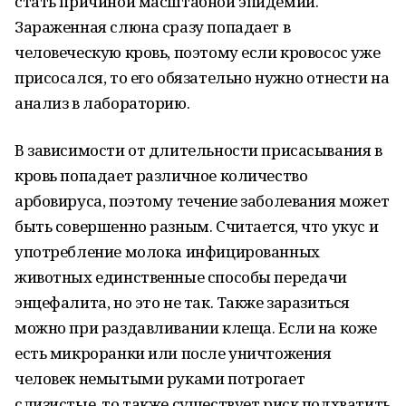
стать причиной масштабной эпидемии.
Зараженная слюна сразу попадает в
человеческую кровь, поэтому если кровосос уже
присосался, то его обязательно нужно отнести на
анализ в лабораторию.
В зависимости от длительности присасывания в
кровь попадает различное количество
арбовируса, поэтому течение заболевания может
быть совершенно разным. Считается, что укус и
употребление молока инфицированных
животных единственные способы передачи
энцефалита, но это не так. Также заразиться
можно при раздавливании клеща. Если на коже
есть микроранки или после уничтожения
человек немытыми руками потрогает
слизистые, то также существует риск подхватить