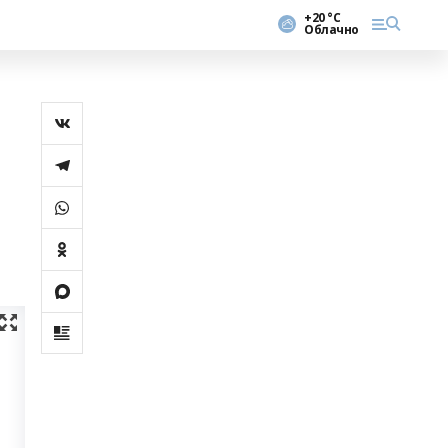
+20 °С
Облачно
й