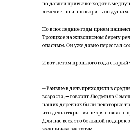
по давней привычке ходят в медпун
лечение, но и поговорить по душам.
Но в последние годы прием пациент
Троицкое на живописном берегу реч
опасным. Он уже давно перестал с
И вот летом прошлого года старый 
─ Раньше в день приходили в средне
возраста, ─ говорит Людмила Семен
наших деревнях были некоторые тру
что день открытия не зря совпал с
Для нас всех это большой подарок
женщинам, матерям.