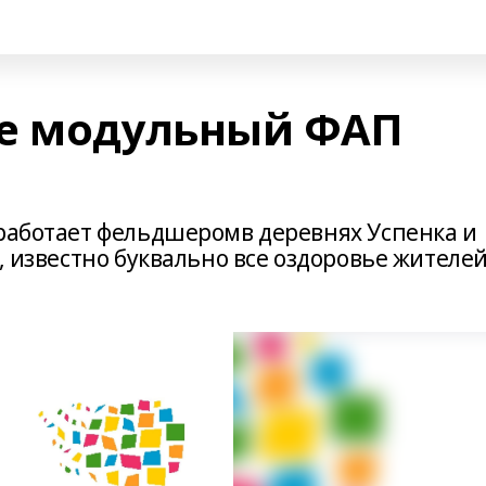
не модульный ФАП
 работает фельдшеромв деревнях Успенка и
, известно буквально все оздоровье жителе