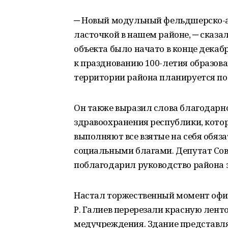
─ Новый модульный фельдшерско-ак
ласточкой в нашем районе, ─ сказа
объекта было начато в конце декаб
к празднованию 100-летия образова
территории района планируется по
Он также выразил слова благодарн
здравоохранения республики, кото
выполняют все взятые на себя обяз
социальными благами. Депутат Сов
поблагодарил руководство района з
Настал торжественный момент офици
Р. Галиев перерезали красную лент
медучреждения. Здание представля