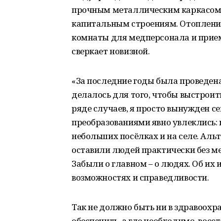
прочным металлическим каркасом и
капитальным строениям. Отопление
комнаты для медперсонала и приема
сверкает новизной.
«За последние годы была проведен
делалось для того, чтобы выстроит
ряде случаев, я просто вынужден с
преобразованиями явно увлеклись: 
небольших посёлках и на селе. Аль
оставили людей практически без м
Забыли о главном – о людях. Об их 
возможностях и справедливости.
Так не должно быть ни в здравоохр
обеспечить, а где необходимо, вос