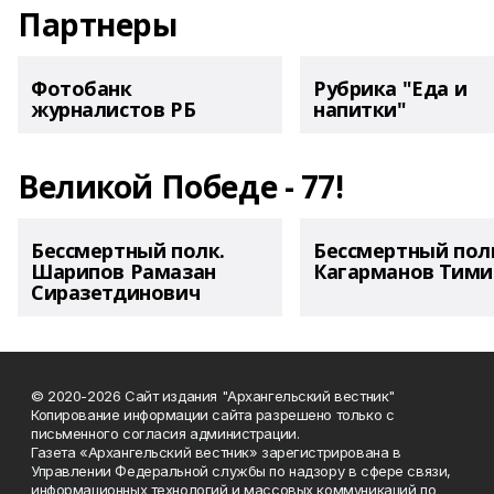
Партнеры
Фотобанк
Рубрика "Еда и
журналистов РБ
напитки"
Великой Победе - 77!
Бессмертный полк.
Бессмертный пол
Шарипов Рамазан
Кагарманов Тими
Сиразетдинович
© 2020-2026 Сайт издания "Архангельский вестник"
Копирование информации сайта разрешено только с
письменного согласия администрации.
Газета «Архангельский вестник» зарегистрирована в
Управлении Федеральной службы по надзору в сфере связи,
информационных технологий и массовых коммуникаций по