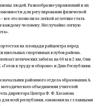
ионы людей. Разнообразие упражнений и их
озможности для регулирования физической
— все это позволило легкой атлетике стать
 каждому человеку. Неслучайно легкую
та».
кортостан на площади райцентра перед
и школьных спортивных клубов района.
гкоатлетических забегах на 60 м и 2 км, Они
Готов к труду и обороне» и Дню Республики.
 начальник районного отдела образования А.
о методического объединения учителей
тель директора Центра Ф. Ф. Хасанова
 для всей республики, ознакомила с главными