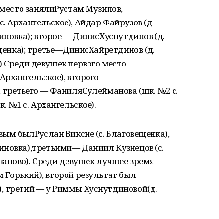
е место занялиРустам Музипов,
. Архангельское), Айдар Файрузов (д.
иновка); второе — ДинисХуснутдинов (д.
ещенка); третье—ДинисХайретдинов (д.
).Среди девушек первого место
Архангельское), второго —
, третьего — ФаниляСулейманова (шк. №2 с.
. №1 с. Архангельское).
вым былРуслан Виксне (с. Благовещенка),
иновка),третьими— Даниил Кузнецов (с.
бзаново). Среди девушек лучшее время
 Горький), второй результат был
, третий — у Риммы Хуснутдиновой(д.