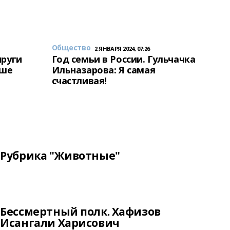
Общество
2 ЯНВАРЯ 2024, 07:26
пруги
Год семьи в России. Гульчачка
аше
Ильназарова: Я самая
счастливая!
Рубрика "Животные"
Бессмертный полк. Хафизов
Исангали Харисович