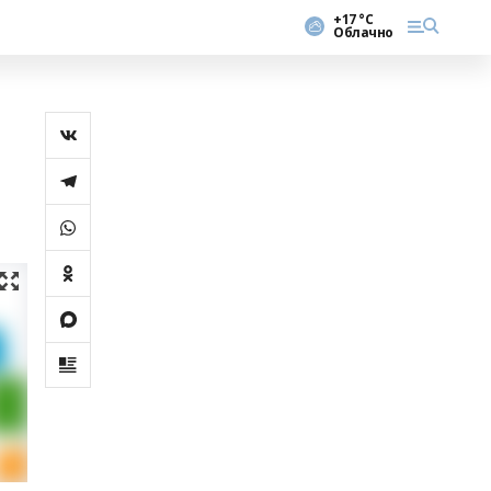
+17 °С
Облачно