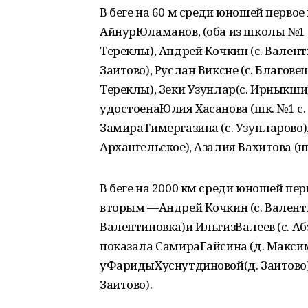
В беге на 60 м среди юношей перво
АйнурЮламанов, (оба из школы №1 с
Тереклы), Андрей Кочкин (с. Валент
Заитово), Руслан Виксне (с. Благов
Тереклы), Зеки Узунлар(с. Ирныкши
удостоенаЮлия Хасанова (шк. №1 с. 
ЗамираТимергазина (с. Узунларово)
Архангельское), Азалия Вахитова (шк
В беге на 2000 км среди юношей пер
вторым —Андрей Кочкин (с. Валент
Валентиновка)и ИльгизВалеев (с. А
показала СамираГайсина (д. Максим
уФаридыХуснутдиновой(д. Заитово)
Заитово).