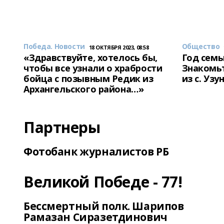
Победа. Новости
Общество
18 ОКТЯБРЯ 2023, 08:58
«Здравствуйте, хотелось бы,
Год семь
чтобы все узнали о храбрости
Знакомьт
бойца с позывным Редик из
из с. Уз
Архангельского района…»
Партнеры
Фотобанк журналистов РБ
Великой Победе - 77!
Бессмертный полк. Шарипов
Рамазан Сиразетдинович