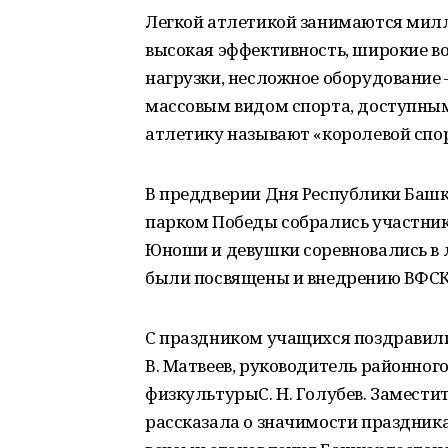
Легкой атлетикой занимаются милл
высокая эффективность, широкие в
нагрузки, несложное оборудование 
массовым видом спорта, доступным
атлетику называют «королевой спор
В преддверии Дня Республики Баш
парком Победы собрались участник
Юноши и девушки соревновались в ле
были посвящены и внедрению ВФСК «
С праздником учащихся поздравили
В. Матвеев, руководитель районног
физкультурыС. Н. Голубев. Замести
рассказала о значимости праздника