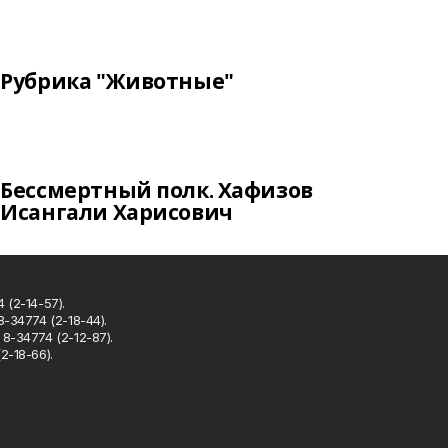
Рубрика "Животные"
Бессмертный полк. Хафизов
Исангали Харисович
 (2-14-57).
8-34774 (2-18-44).
8-34774 (2-12-87).
2-18-66).