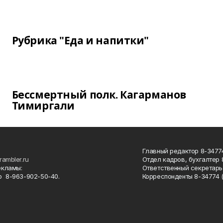
Рубрика "Еда и напитки"
Бессмертный полк. Кагарманов
Тимиргали
Главный редактор 8-34774
rambler.ru
Отдел кадров, бухгалтер
екламы:
Ответственный секретарь 
 8-963-902-50-40.
Корреспонденты 8-34774 (